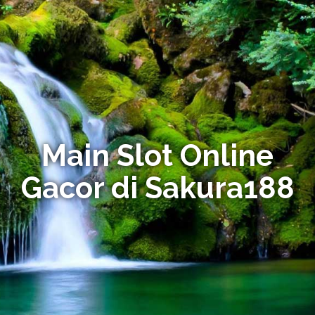
Main Slot Online
Gacor di Sakura188