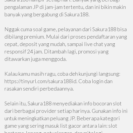
pengalaman JP di jam-jam tertentu, dan ini bikin makin
banyak yang bergabung di Sakura188.
Nggak cuma soal game, pelayanan dari Sakura188 bisa
dibilang premium. Mulai dari proses pendaftaran yang
cepat, deposit yang mudah, sampai live chat yang
responsif 24 jam. Ditambah lagi, promosi yang
ditawarkan juga menggoda.
Kalau kamu masih ragu, coba deh kunjungi langsung:
https://tinyurl.com/sakura188id. Coba login dan
rasakan sendiri perbedaannya.
Selain itu, Sakura188 menyediakan info bocoran slot
dari berbagai provider setiap harinya. Gunakan info ini
untuk meningkatkan peluang JP. Beberapa kategori
game yang sering masuk list gacor antara lain: slot