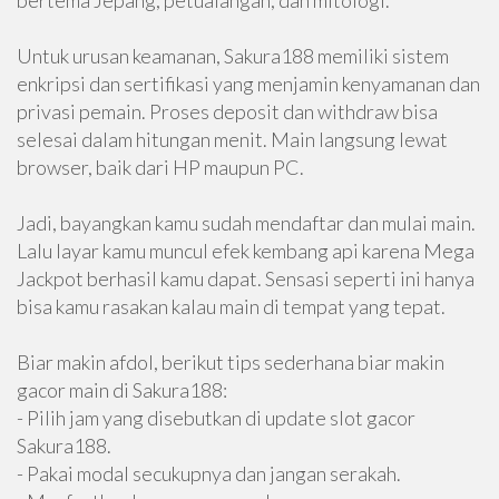
bertema Jepang, petualangan, dan mitologi.
Untuk urusan keamanan, Sakura188 memiliki sistem
enkripsi dan sertifikasi yang menjamin kenyamanan dan
privasi pemain. Proses deposit dan withdraw bisa
selesai dalam hitungan menit. Main langsung lewat
browser, baik dari HP maupun PC.
Jadi, bayangkan kamu sudah mendaftar dan mulai main.
Lalu layar kamu muncul efek kembang api karena Mega
Jackpot berhasil kamu dapat. Sensasi seperti ini hanya
bisa kamu rasakan kalau main di tempat yang tepat.
Biar makin afdol, berikut tips sederhana biar makin
gacor main di Sakura188:
- Pilih jam yang disebutkan di update slot gacor
Sakura188.
- Pakai modal secukupnya dan jangan serakah.