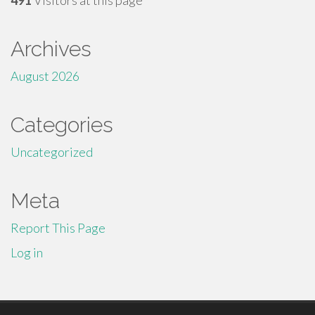
491
Visitors at this page
Archives
August 2026
Categories
Uncategorized
Meta
Report This Page
Log in